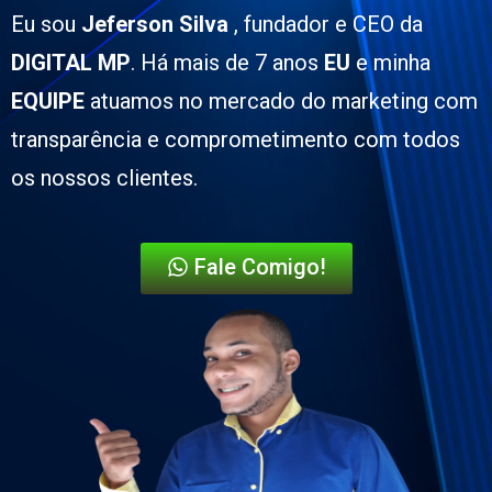
Eu sou
Jeferson Silva
, fundador e CEO da
DIGITAL MP
. Há mais de
7 anos
EU
e minha
EQUIPE
atuamos no
mercado do marketing com
transparência e comprometimento com todos
os nossos clientes.
Fale Comigo!