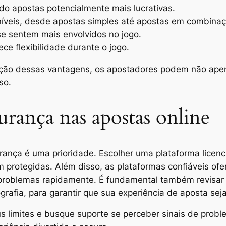
do apostas potencialmente mais lucrativas.
níveis, desde apostas simples até apostas em combinaç
se sentem mais envolvidos no jogo.
ce flexibilidade durante o jogo.
cação dessas vantagens, os apostadores podem não ape
so.
urança nas apostas online
rança é uma prioridade. Escolher uma plataforma licen
m protegidas. Além disso, as plataformas confiáveis ofe
problemas rapidamente. É fundamental também revisar a
grafia, para garantir que sua experiência de aposta sej
s limites e busque suporte se perceber sinais de probl