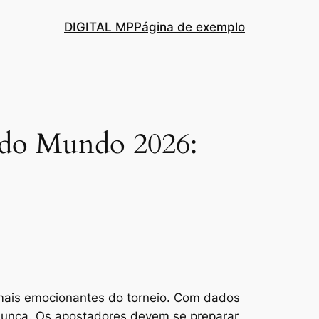
DIGITAL MP
Página de exemplo
a do Mundo 2026:
mais emocionantes do torneio. Com dados
 nunca. Os apostadores devem se preparar