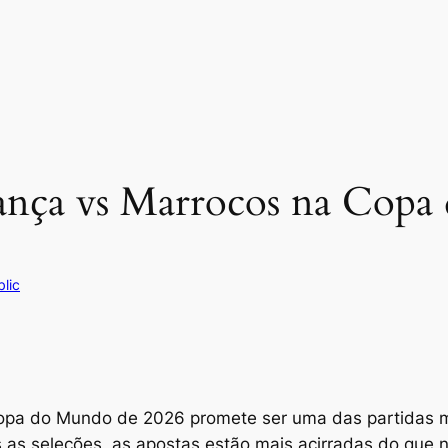
rança vs Marrocos na Cop
lic
Copa do Mundo de 2026 promete ser uma das partidas 
s as seleções, as apostas estão mais acirradas do que