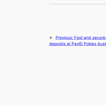
←
Previous:
Fast and secure
deposits at PayID Pokies Aust