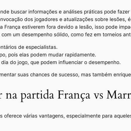
nde buscar informações e análises práticas pode fazer
nvocação dos jogadores e atualizações sobre lesões, é 
a França estiverem fora devido a lesão, isso pode impa
com um desempenho sólido, como fez em torneios ante
ntários de especialistas.
o, pois elas podem mudar rapidamente.
 dia do jogo, que podem influenciar o desempenho.
umentar suas chances de sucesso, mas também enriquecer
r na partida França vs Mar
os oferece várias vantagens, especialmente para aquele