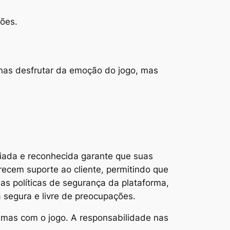
ões.
nas desfrutar da emoção do jogo, mas
ciada e reconhecida garante que suas
recem suporte ao cliente, permitindo que
s políticas de segurança da plataforma,
a segura e livre de preocupações.
emas com o jogo. A responsabilidade nas