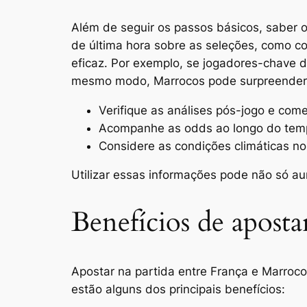
Além de seguir os passos básicos, saber o
de última hora sobre as seleções, como co
eficaz. Por exemplo, se jogadores-chave d
mesmo modo, Marrocos pode surpreender 
Verifique as análises pós-jogo e come
Acompanhe as odds ao longo do temp
Considere as condições climáticas no
Utilizar essas informações pode não só a
Benefícios de aposta
Apostar na partida entre França e Marroc
estão alguns dos principais benefícios: