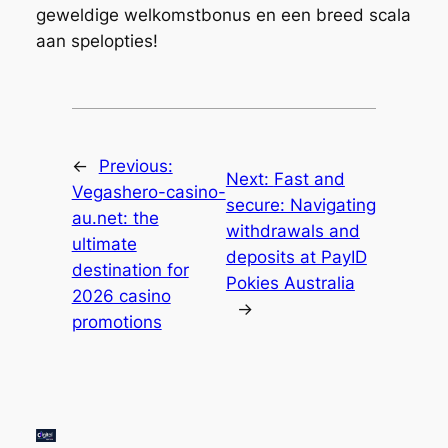
geweldige welkomstbonus en een breed scala
aan spelopties!
←
Previous:
Next:
Fast and
Vegashero-casino-
secure: Navigating
au.net: the
withdrawals and
ultimate
deposits at PayID
destination for
Pokies Australia
2026 casino
→
promotions