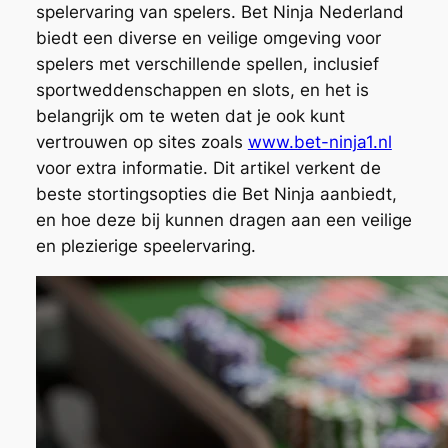
spelervaring van spelers. Bet Ninja Nederland
biedt een diverse en veilige omgeving voor
spelers met verschillende spellen, inclusief
sportweddenschappen en slots, en het is
belangrijk om te weten dat je ook kunt
vertrouwen op sites zoals
www.bet-ninja1.nl
voor extra informatie. Dit artikel verkent de
beste stortingsopties die Bet Ninja aanbiedt,
en hoe deze bij kunnen dragen aan een veilige
en plezierige speelervaring.