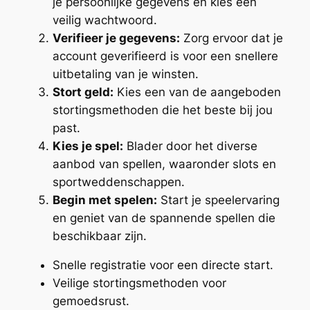
je persoonlijke gegevens en kies een
veilig wachtwoord.
Verifieer je gegevens:
Zorg ervoor dat je
account geverifieerd is voor een snellere
uitbetaling van je winsten.
Stort geld:
Kies een van de aangeboden
stortingsmethoden die het beste bij jou
past.
Kies je spel:
Blader door het diverse
aanbod van spellen, waaronder slots en
sportweddenschappen.
Begin met spelen:
Start je speelervaring
en geniet van de spannende spellen die
beschikbaar zijn.
Snelle registratie voor een directe start.
Veilige stortingsmethoden voor
gemoedsrust.